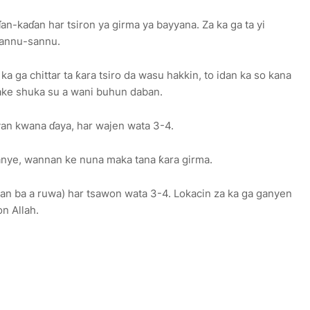
ɗan-kaɗan har tsiron ya girma ya bayyana. Za ka ga ta yi
 sannu-sannu.
ka ga chittar ta ƙara tsiro da wasu hakkin, to idan ka so kana
ke shuka su a wani buhun daban.
ayan kwana ɗaya, har wajen wata 3-4.
 ganye, wannan ke nuna maka tana ƙara girma.
idan ba a ruwa) har tsawon wata 3-4. Lokacin za ka ga ganyen
on Allah.