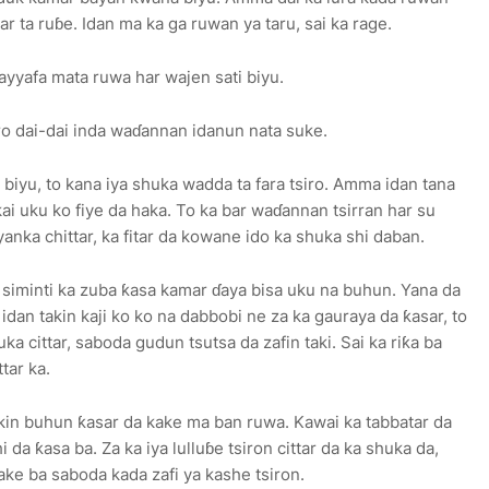
ar ta ruɓe. Idan ma ka ga ruwan ya taru, sai ka rage.
yayyafa mata ruwa har wajen sati biyu.
siro dai-dai inda waɗannan idanun nata suke.
o biyu, to kana iya shuka wadda ta fara tsiro. Amma idan tana
ai uku ko fiye da haka. To ka bar waɗannan tsirran har su
yanka chittar, ka fitar da kowane ido ka shuka shi daban.
 siminti ka zuba ƙasa kamar ɗaya bisa uku na buhun. Yana da
dan takin kaji ko ko na dabbobi ne za ka gauraya da ƙasar, to
ka cittar, saboda gudun tsutsa da zafin taki. Sai ka riƙa ba
ttar ka.
cikin buhun ƙasar da kake ma ban ruwa. Kawai ka tabbatar da
da ƙasa ba. Za ka iya lulluɓe tsiron cittar da ka shuka da,
ake ba saboda kada zafi ya kashe tsiron.