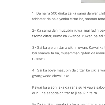
1- Da naira 500 ɗinka za ka samu ɗanyar chitt
tabbatar da ba a yanka cittar ba, sannan tana
2- Ka samu ɗan muzubin ruwa mai faɗin baki 
tsoma cittar, kuma ka kwance, ruwan ba zai 
3- Sai ka aje chittar a cikin ruwan. Kawai k
bai shanye ta ba, musamman gefen da idanu
rubewa.
4- Sai ka ɓoye mazubin da cittar ke ciki a 
gwargwado akwai iska.
Kawai ba a son iska da rana su yi yawa sabo
duhu ne saboda chittar ta ji sauƙin tsira.
5- Za ka riƙa yayyafa ko fesa ma cittar ruw