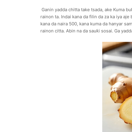
Ganin yadda chitta take tsada, ake Kuma buƙ
rainon ta. Indai kana da filin da za ka iya
kana da naira 500, kana kuma da hanyar samu
rainon citta. Abin na da sauƙi sosai. Ga yadd