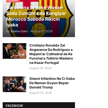
LABARAI
Barcelona ta Soke Wasan
Sada Zumunta da Kungiyar
Morocco Saboda Rikicin
Iyaka
by
Adamu Sani
-
August 07, 2026
Cristiano Ronaldo Zai
Angwance Da Rodriguez a
Majami'ar Cathedral da Ke
Funchal a Tsibirin Madeira
na Ƙasar Portugal
August 06, 2026
Gianni Infantino Na Ci Gaba
Da Neman Goyon Bayan
Donald Trump
August 03, 2026
FACEBOOK