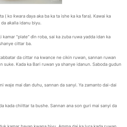
a ( ko ƙwara ɗaya aka ba ka ta ishe ka ka fara). Kawai ka
 da aƙalla idanu biyu.
kamar "plate" ɗin roba, sai ka zuba ruwa yadda idan ka
shanye cittar ba.
a tabbatar da cittar na kwance ne cikin ruwan, sannan ruwan
n suke. Kada ka Bari ruwan ya shanye idanun. Saboda gudun
wani waje mai ɗan duhu, sannan da sanyi. Ya zamanto dai-dai
da kada chiittar ta bushe. Sannan ana son guri mai sanyi da
a duk kamar bayan kwana biyu. Amma dai ka lura kada ruwan