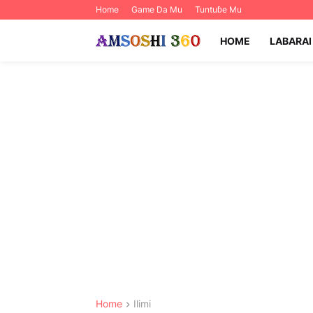
Home
Game Da Mu
Tuntuɓe Mu
HOME
LABARAI
Home
Ilimi