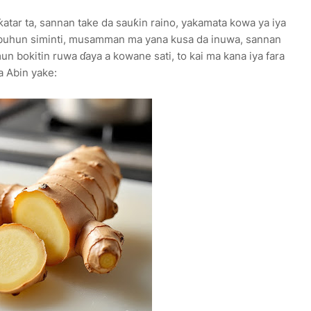
atar ta, sannan take da sauƙin raino, yakamata kowa ya iya
 aje buhun siminti, musamman ma yana kusa da inuwa, sannan
n bokitin ruwa ɗaya a kowane sati, to kai ma kana iya fara
a Abin yake: