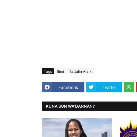
Tags
Ilimi
Tattalin Arziki
Facebook
Twitter
KUNA SON WAƊANNAN?