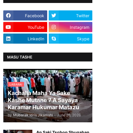
Facebook
Twitter
YouTube
Instagram
LinkedIn
Skype
MASU TASHE
LABARAI
Kachalla Maha Ya Sake
Kashe Mutane 7 A Sayaya
Karamar Hukumar Matazu
by
Mubarak Idris Jikamshi
-
June 26, 2026
An Saki Tsohon Shugaban