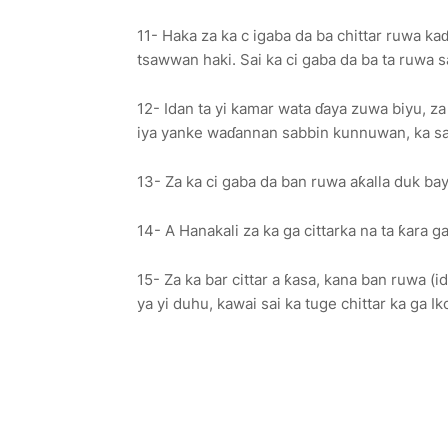
11- Haka za ka c igaba da ba chittar ruwa ka
tsawwan haki. Sai ka ci gaba da ba ta ruwa
12- Idan ta yi kamar wata ɗaya zuwa biyu, za 
iya yanke waɗannan sabbin kunnuwan, ka sa
13- Za ka ci gaba da ban ruwa aƙalla duk b
14- A Hanakali za ka ga cittarka na ta ƙara
15- Za ka bar cittar a ƙasa, kana ban ruwa (
ya yi duhu, kawai sai ka tuge chittar ka ga Ik