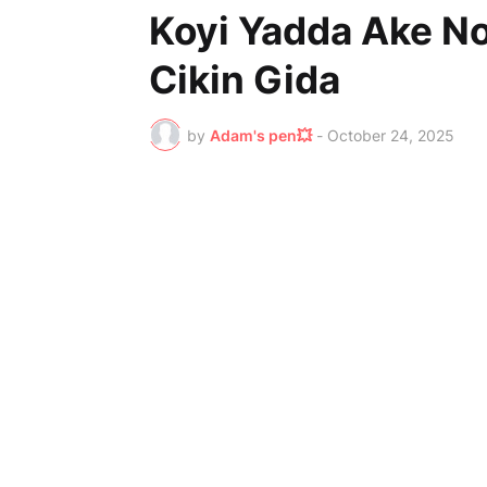
Koyi Yadda Ake No
Cikin Gida
by
Adam's pen💥
-
October 24, 2025