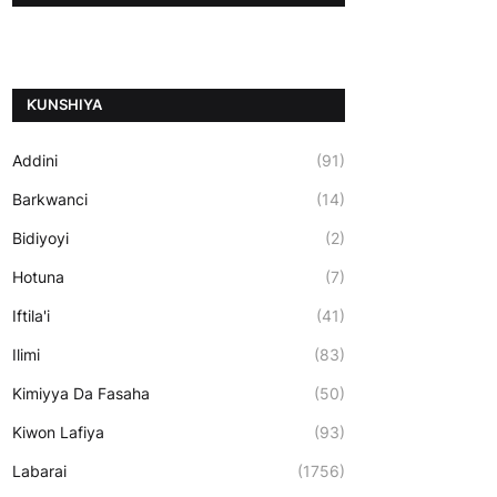
ƘUNSHIYA
Addini
(91)
Barkwanci
(14)
Bidiyoyi
(2)
Hotuna
(7)
Iftila'i
(41)
Ilimi
(83)
Kimiyya Da Fasaha
(50)
Kiwon Lafiya
(93)
Labarai
(1756)