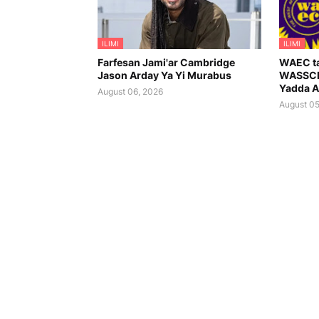
ILIMI
ILIMI
Farfesan Jami'ar Cambridge
WAEC ta
Jason Arday Ya Yi Murabus
WASSCE 
Yadda A
August 06, 2026
August 05