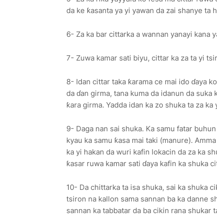
da ke ƙasanta ya yi yawan da zai shanye ta h
6- Za ka bar cittarka a wannan yanayi kana 
7- Zuwa kamar sati biyu, cittar ka za ta yi t
8- Idan cittar taka ƙarama ce mai ido ɗaya k
da ɗan girma, tana kuma da idanun da suka k
ƙara girma. Yadda idan ka zo shuka ta za ka 
9- Daga nan sai shuka. Ka samu fatar buhun
kyau ka samu ƙasa mai taki (manure). Amma i
ka yi hakan da wuri kafin lokacin da za ka shu
ƙasar ruwa kamar sati ɗaya kafin ka shuka ci
10- Da chittarka ta isa shuka, sai ka shuka 
tsiron na kallon sama sannan ba ka danne shi 
sannan ka tabbatar da ba cikin rana shukar t