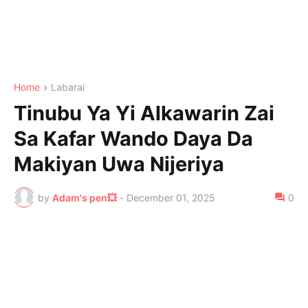
Home
Labarai
Tinubu Ya Yi Alkawarin Zai
Sa Kafar Wando Daya Da
Makiyan Uwa Nijeriya
by
Adam's pen💥
-
December 01, 2025
0