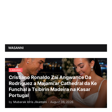
WASANNI
LABARAI
Cristiano Ronaldo Zai Angwance Da
Rodriguez a Majami'ar Cathedral da Ke
Funchal a Tsibirin Madeira na Ƙasar
Portugal
by
Mubarak Idris Jikamshi
-
August 06, 2026