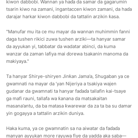
kiwon dabbobi. Wannan ya haɗa da samar da gagarumin
tsarin kiwo na zamani, ingantaccen kiwon zamani, da haɗa
darajar harkar kiwon dabbobi da tattalin arzikin ƙasa.
"Manufar mu ita ce mu mayar da wannan muhimmin fanni
daga tushen rikici zuwa tushen arziki—ta hanyar samar
da ayyukan yi, tabbatar da wadatar abinci, da kuma
wanzar da zaman lafiya mai ɗorewa tsakanin manoma da
makiyaya."
Ta hanyar Shirye-shiryen Jinƙan Jama’a, Shugaban ya ce
gwamnati na mayar da ’yan Nijeriya a tsakiya wajen
gudanar da gwamnati ta hanyar faɗaɗa tallafin kai-tsaye
ga mafi rauni, tallafa wa ƙanana da matsakaitan
masana’antu, da ba matasa ƙwarewar da za ta ba su damar
yin gogayya a tattalin arzikin duniya.
Haka kuma, ya ce gwamnatin sa na aiwatar da faɗaɗa
manyan ayyukan more rayuwa fiye da yadda aka saba—