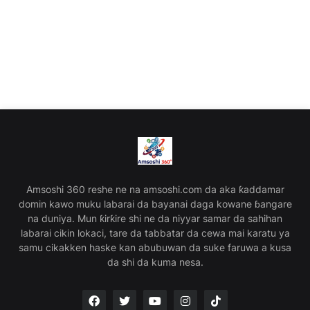
Amsoshi 360 reshe ne na amsoshi.com da aka ƙaddamar
domin kawo muku labarai da bayanai daga kowane ɓangare
na duniya. Mun ƙirƙire shi ne da niyyar samar da sahihan
labarai cikin lokaci, tare da tabbatar da cewa mai karatu ya
samu cikakken haske kan abubuwan da suke faruwa a kusa
da shi da kuma nesa.