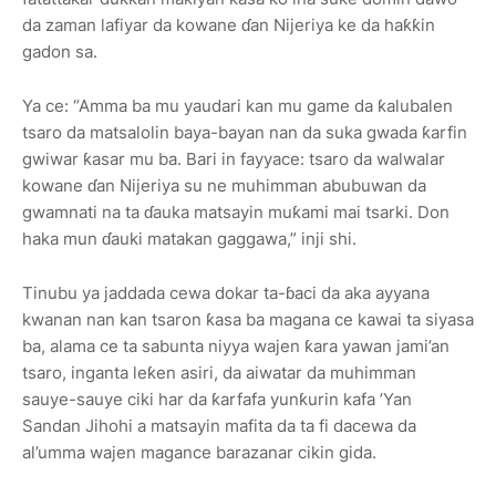
da zaman lafiyar da kowane ɗan Nijeriya ke da haƙƙin
gadon sa.
Ya ce: “Amma ba mu yaudari kan mu game da ƙalubalen
tsaro da matsalolin baya-bayan nan da suka gwada ƙarfin
gwiwar ƙasar mu ba. Bari in fayyace: tsaro da walwalar
kowane ɗan Nijeriya su ne muhimman abubuwan da
gwamnati na ta ɗauka matsayin muƙami mai tsarki. Don
haka mun ɗauki matakan gaggawa,” inji shi.
Tinubu ya jaddada cewa dokar ta-ɓaci da aka ayyana
kwanan nan kan tsaron ƙasa ba magana ce kawai ta siyasa
ba, alama ce ta sabunta niyya wajen ƙara yawan jami’an
tsaro, inganta leƙen asiri, da aiwatar da muhimman
sauye-sauye ciki har da ƙarfafa yunƙurin kafa ’Yan
Sandan Jihohi a matsayin mafita da ta fi dacewa da
al’umma wajen magance barazanar cikin gida.