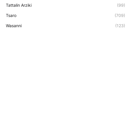
Tattalin Arziki
(99)
Tsaro
(709)
Wasanni
(123)