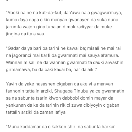
“Aboki na ne na ƙut-da-ƙut, ɗan’uwa na a gwagwarmaya,
kuma ɗaya daga cikin manyan gwanayen da suka nuna
jarumta wajen gina tubalan dimokiraɗiyyar da muke
jingina da ita a yau.
"Gadar da ya bari ba tarihi ne kawai ba; misali ne mai rai
na jagoranci mai ƙarfi da gwamnati mai sauya al’amura.
Wannan misali ne da wannan gwamnati ta ɗauki alwashin
girmamawa, ba da baki kaɗai ba, har da aiki.”
Yayin da yake hasashen cigaban da ake yi a manyan
fannonin tattalin arziki, Shugaba Tinubu ya ce gwamnatin
sa na sabunta tsarin kiwon dabbobi domin mayar da
yankunan da ke da tarihin rikici zuwa cibiyoyin cigaban
tattalin arziki da zaman lafiya.
“Muna ƙaddamar da cikakken shiri na sabunta harkar