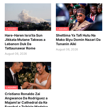
LABARAI
LABARAI
Hare-Haren Isra'ila Sun
Shettima Ya Tafi Hutu Na
Jikkata Mutane Takwas a
Mako Biyu Domin Nazari Da
Lebanon Duk Da
Tunanin Aiki
Tattaunawar Rome
August 06, 2026
August 06, 2026
LABARAI
Cristiano Ronaldo Zai
Angwance Da Rodriguez a
Majami'ar Cathedral da Ke
Funchal a Tsibirin Madeira