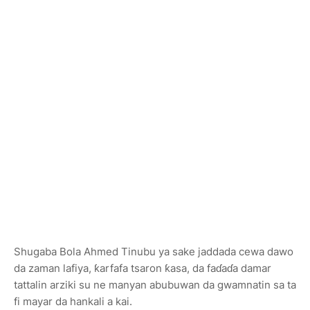
Shugaba Bola Ahmed Tinubu ya sake jaddada cewa dawo
da zaman lafiya, ƙarfafa tsaron ƙasa, da faɗaɗa damar
tattalin arziki su ne manyan abubuwan da gwamnatin sa ta
fi mayar da hankali a kai.