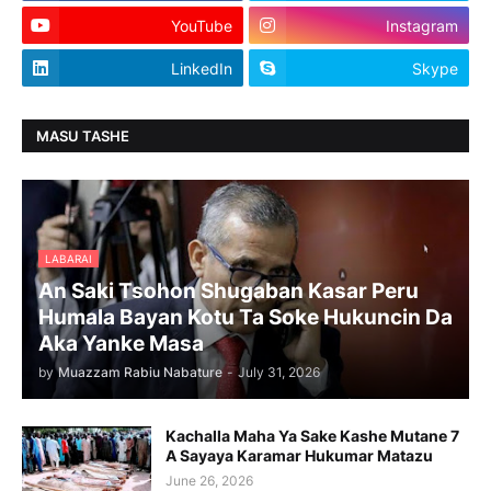
YouTube
Instagram
LinkedIn
Skype
MASU TASHE
LABARAI
An Saki Tsohon Shugaban Kasar Peru
Humala Bayan Kotu Ta Soke Hukuncin Da
Aka Yanke Masa
by
Muazzam Rabiu Nabature
-
July 31, 2026
Kachalla Maha Ya Sake Kashe Mutane 7
A Sayaya Karamar Hukumar Matazu
June 26, 2026