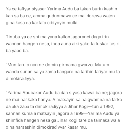
Ya ce tafiyar siyasar Yarima Audu ba takan burin ƙashin
kan sa ba ce, amma gudunmawa ce mai ɗorewa wajen
gina ƙasa da ƙarfafa cibiyoyin mulki.
Tinubu ya ce shi ma yana kallon jagoranci daga irin
wannan hangen nesa, inda auna aiki yake ta fuskar tasiri,
ba yabo ba.
“Mun taru a nan ne domin girmama gwarzo. Mutum
wanda sunan sa ya zama ɓangare na tarihin tafiyar mu ta
dimokiraɗiyya.
"Yarima Abubakar Audu ba ɗan siyasa kawai ba ne; jagora
ne mai haskaka hanya. A matsayin sa na gwamna na farko
da aka zaɓa ta dimokiraɗiyya a Jihar Kogi—tun a 1992,
sannan kuma a matsayin jagora a 1999—Yarima Audu ya
shimfiɗa hangen nesa ga Jihar Kogi tare da taimaka wa a
gina harsashin dimokiraɗiyyar ƙasar mu.