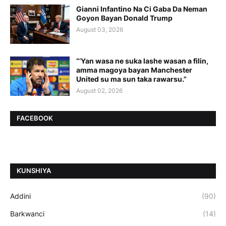
Gianni Infantino Na Ci Gaba Da Neman
Goyon Bayan Donald Trump
August 03, 2026
“’Yan wasa ne suka lashe wasan a filin,
amma magoya bayan Manchester
United su ma sun taka rawarsu.”
August 02, 2026
FACEBOOK
ƘUNSHIYA
Addini
(90)
Barkwanci
(14)