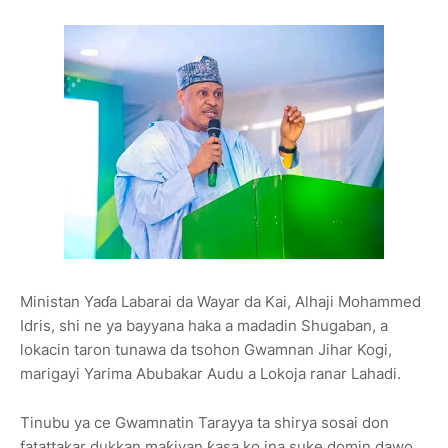
Ministan Yaɗa Labarai da Wayar da Kai, Alhaji Mohammed
Idris, shi ne ya bayyana haka a madadin Shugaban, a
lokacin taron tunawa da tsohon Gwamnan Jihar Kogi,
marigayi Yarima Abubakar Audu a Lokoja ranar Lahadi.
Tinubu ya ce Gwamnatin Tarayya ta shirya sosai don
fatattakar dukkan maƙiyan ƙasa ko ina suke domin dawo