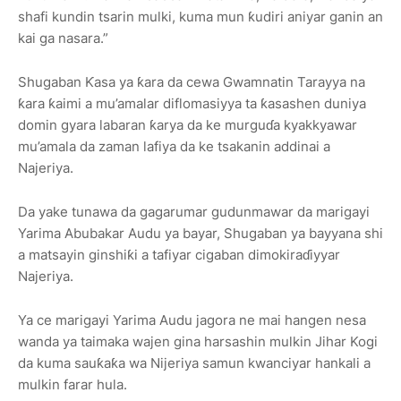
shafi kundin tsarin mulki, kuma mun ƙudiri aniyar ganin an
kai ga nasara.”
Shugaban Ƙasa ya ƙara da cewa Gwamnatin Tarayya na
ƙara ƙaimi a mu’amalar diflomasiyya ta ƙasashen duniya
domin gyara labaran ƙarya da ke murguɗa kyakkyawar
mu’amala da zaman lafiya da ke tsakanin addinai a
Najeriya.
Da yake tunawa da gagarumar gudunmawar da marigayi
Yarima Abubakar Audu ya bayar, Shugaban ya bayyana shi
a matsayin ginshiƙi a tafiyar cigaban dimokiraɗiyyar
Najeriya.
Ya ce marigayi Yarima Audu jagora ne mai hangen nesa
wanda ya taimaka wajen gina harsashin mulkin Jihar Kogi
da kuma sauƙaƙa wa Nijeriya samun kwanciyar hankali a
mulkin farar hula.