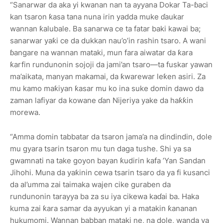
“Sanarwar da aka yi kwanan nan ta ayyana Dokar Ta-ɓaci
kan tsaron ƙasa tana nuna irin yadda muke ɗaukar
wannan ƙalubale. Ba sanarwa ce ta fatar baki kawai ba;
sanarwar yaƙi ce da dukkan nau’o’in rashin tsaro. A wani
ɓangare na wannan mataki, mun fara aiwatar da ƙara
ƙarfin rundunonin sojoji da jami’an tsaro—ta fuskar yawan
ma’aikata, manyan makamai, da ƙwarewar leƙen asiri. Za
mu kamo maƙiyan ƙasar mu ko ina suke domin dawo da
zaman lafiyar da kowane ɗan Nijeriya yake da haƙƙin
morewa.
“Amma domin tabbatar da tsaron jama’a na dindindin, dole
mu gyara tsarin tsaron mu tun daga tushe. Shi ya sa
gwamnati na take goyon bayan ƙudirin kafa ’Yan Sandan
Jihohi. Muna da yaƙinin cewa tsarin tsaro da ya fi kusanci
da al’umma zai taimaka wajen cike guraben da
rundunonin tarayya ba za su iya cikewa kaɗai ba. Haka
kuma zai ƙara samar da ayyukan yi a matakin ƙananan
hukumomi. Wannan babban mataki ne, na dole, wanda ya