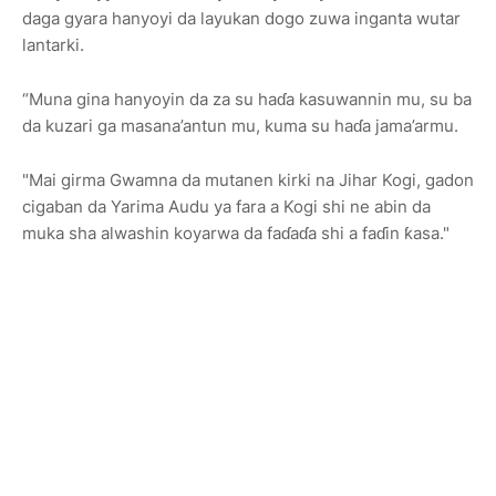
daga gyara hanyoyi da layukan dogo zuwa inganta wutar
lantarki.
“Muna gina hanyoyin da za su haɗa kasuwannin mu, su ba
da kuzari ga masana’antun mu, kuma su haɗa jama’armu.
"Mai girma Gwamna da mutanen kirki na Jihar Kogi, gadon
cigaban da Yarima Audu ya fara a Kogi shi ne abin da
muka sha alwashin koyarwa da faɗaɗa shi a faɗin ƙasa."